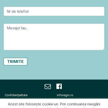
Confidențialitate
inforegio.ro
Termene și condiții
facebook.com/inforegio.ro
Acest site folosește cookie-uri. Prin continuarea navigării
Cookies
fonduri-ue.ro