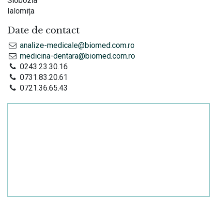
Slobozia
Ialomița
Date de contact
Echipa noastră îți va fi
analize-medicale@biomed.com.ro
medicina-dentara@biomed.com.ro
alături.
0243.23.30.16
0731.83.20.61
0721.36.65.43