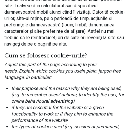
site îl salvează în calculatorul sau dispozitivul
dumneavoastră mobil atunci când îl vizitaţi. Datorită cookie-
urilor, site-ul reţine, pe o perioadă de timp, acţiunile şi
Echipa noastră îți va fi
preferinţele dumneavoastră (login, limbă, dimensiunea
caracterelor şi alte preferinţe de afişare). Astfel nu mai
alături.
trebuie să le reintroduceţi ori de câte ori reveniţi la site sau
navigaţi de pe o pagină pe alta.
Cum se folosesc cookie-urile?
Adjust this part of the page according to your
needs. Explain which cookies you usein plain, jargon-free
language. In particular:
their purpose and the reason why they are being used,
(e.g. to remember users’ actions, to identify the user, for
online behavioural advertising)
if they are essential for the website or a given
functionality to work or if they aim to enhance the
performance of the website
the types of cookies used (e.g. session or permanent,