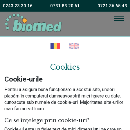
0243.23.30.16
0731.83.20.61
0721.36.65.43
Fără sănătate fericirea este imposibilă
Vissarion Belinski
Cookies
Cookie-urile
Pentru a asigura buna funcționare a acestui site, uneori
plasăm în computerul dumneavoastră mici fișiere cu date,
cunoscute sub numele de cookie-uri. Majoritatea site-urilor
mari fac acest lucru.
Ce se înțelege prin cookie-uri?
Cookie-ul este un fişier text de mici dimensiuni pe care un