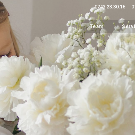
0243.23.30.16
0
Team
Serv