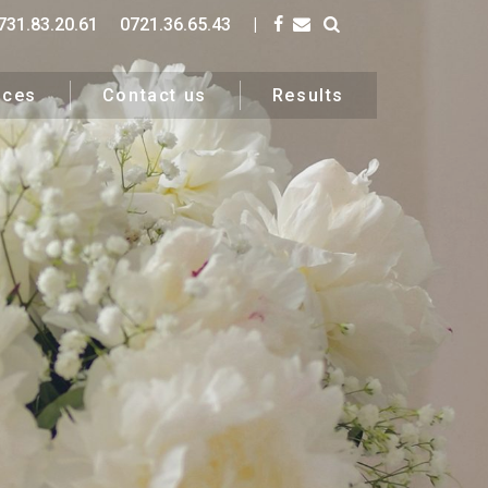
731.83.20.61
0721.36.65.43
|
ices
Contact us
Results