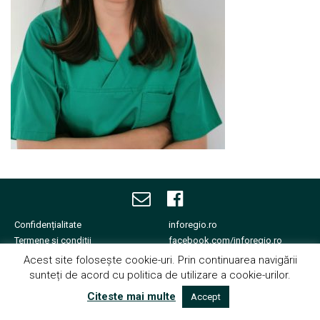
Echipa noastră îți va fi
alături.
Confidențialitate
inforegio.ro
Termene și condiții
facebook.com/inforegio.ro
Cookies
fonduri-ue.ro
Acest site folosește cookie-uri. Prin continuarea navigării
Contact
sunteți de acord cu politica de utilizare a cookie-urilor.
Copyright © 2026
Citeste mai multe
Accept