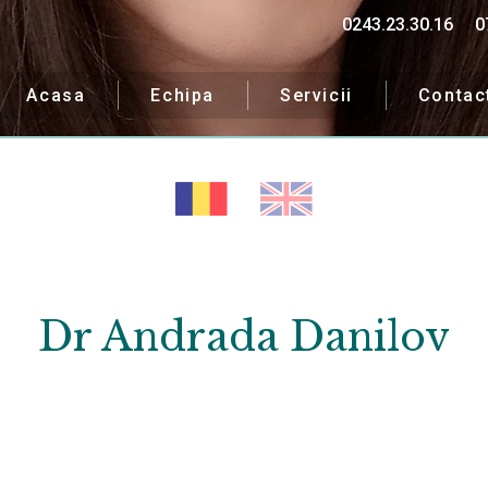
0243.23.30.16
0
Acasa
Echipa
Servicii
Contac
Dr Andrada Danilov
ipa noastră îți va fi alăt