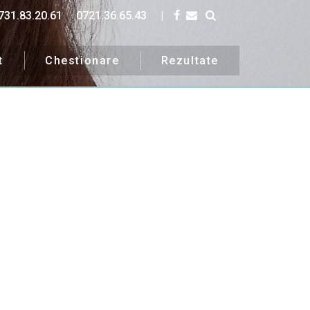
731.83.20.61
0721.36.65.43
|
t
Chestionare
Rezultate
uri.