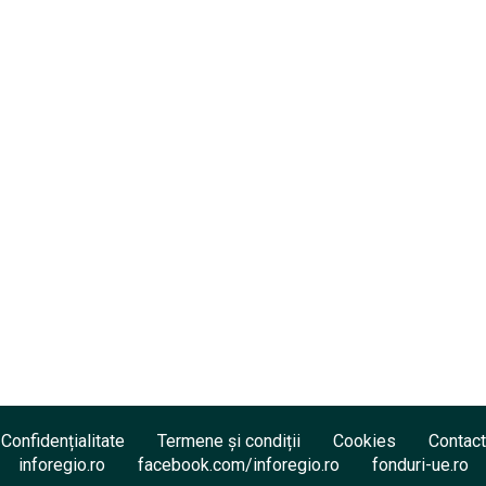
Confidențialitate
Termene și condiții
Cookies
Contact
inforegio.ro
facebook.com/inforegio.ro
fonduri-ue.ro