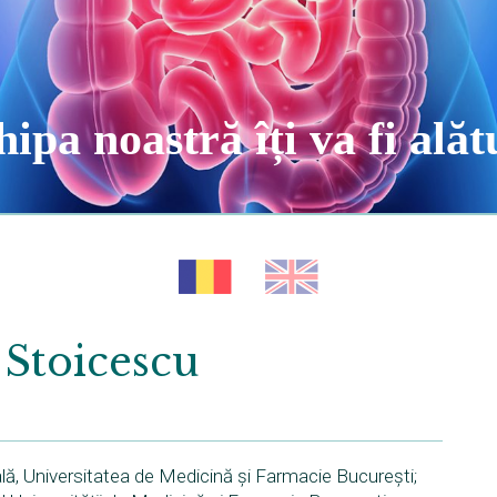
ipa noastră îți va fi alăt
 Stoicescu
lă, Universitatea de Medicină și Farmacie București;