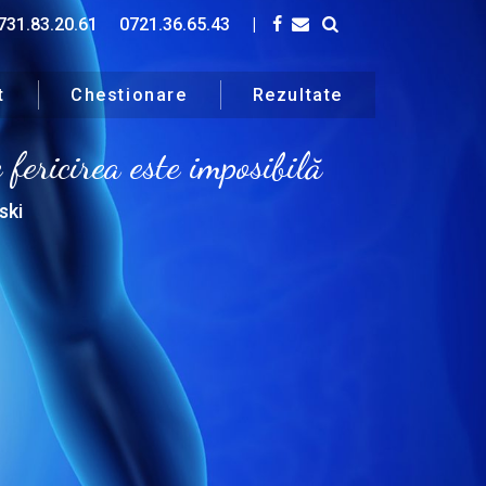
731.83.20.61
0721.36.65.43
|
t
Chestionare
Rezultate
fericirea este imposibilă
ski