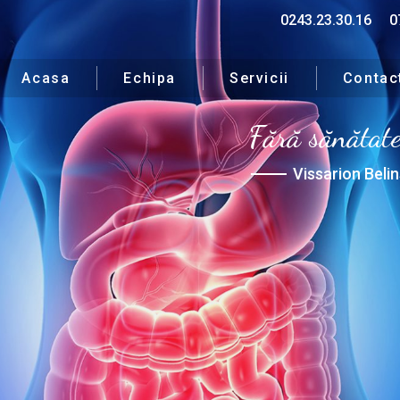
0243.23.30.16
0
Acasa
Echipa
Servicii
Contac
Fără sănătate 
Vissarion Belin