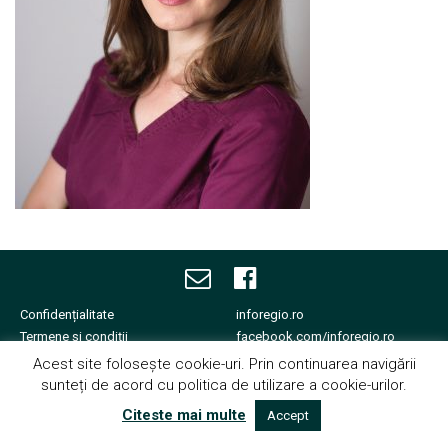
Echipa noastră îți va fi
alături.
Confidențialitate
inforegio.ro
Termene și condiții
facebook.com/inforegio.ro
Cookies
fonduri-ue.ro
Acest site folosește cookie-uri. Prin continuarea navigării
Contact
sunteți de acord cu politica de utilizare a cookie-urilor.
Copyright © 2026
Citeste mai multe
Accept