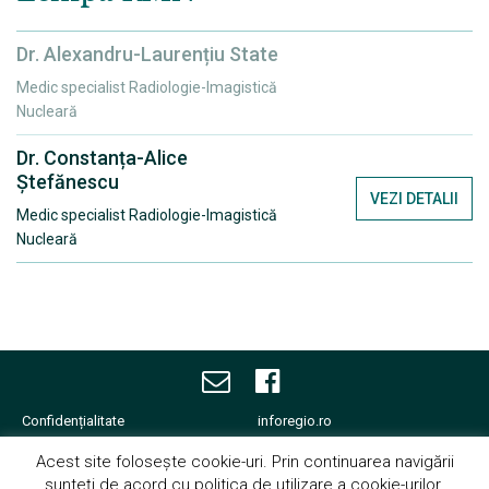
Dr. Alexandru-Laurențiu State
Medic specialist Radiologie-Imagistică
Nucleară
Dr. Constanța-Alice
Ștefănescu
VEZI DETALII
Medic specialist Radiologie-Imagistică
Nucleară
Confidențialitate
inforegio.ro
Termene și condiții
facebook.com/inforegio.ro
Acest site folosește cookie-uri. Prin continuarea navigării
Cookies
fonduri-ue.ro
sunteți de acord cu politica de utilizare a cookie-urilor.