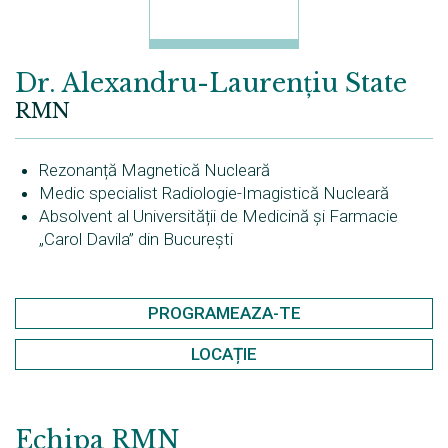
Echipa noastră îți va fi
Dr. Alexandru-Laurențiu State
RMN
alături.
Rezonanță Magnetică Nucleară
Medic specialist Radiologie-Imagistică Nucleară
Absolvent al Universității de Medicină și Farmacie
„Carol Davila” din București
PROGRAMEAZA-TE
LOCAȚIE
Echipa
RMN