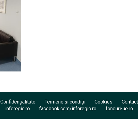
Confidențialitate
Termene și condiții
Cookies
Contact
inforegio.ro
facebook.com/inforegio.ro
fonduri-ue.ro