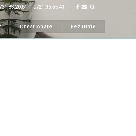
731.83.20.61
0721.36.65.43
|
t
Chestionare
Rezultate
uri.