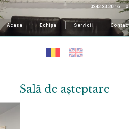
0243.23.30.16
0
Acasa
Echipa
Servicii
Contac
Sală de așteptare
ipa noastră îți va fi alăt