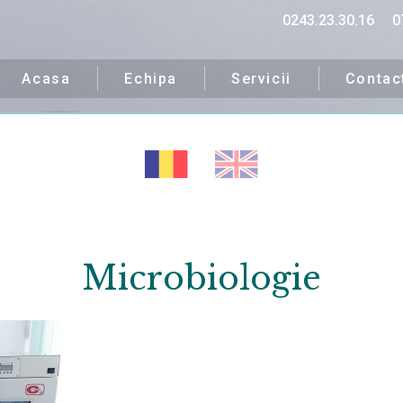
0243.23.30.16
0
Acasa
Echipa
Servicii
Contac
Microbiologie
ipa noastră îți va fi alăt