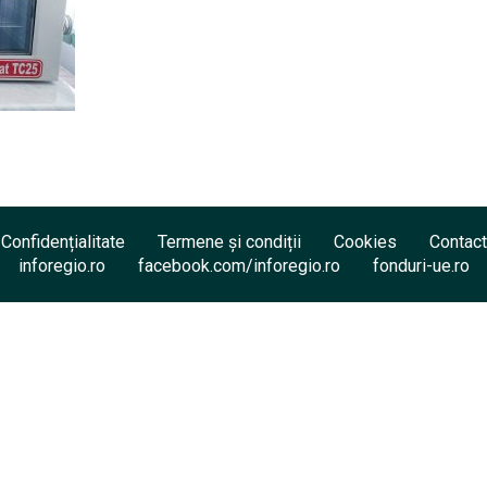
Confidențialitate
Termene și condiții
Cookies
Contact
inforegio.ro
facebook.com/inforegio.ro
fonduri-ue.ro