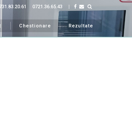
731.83.20.61
0721.36.65.43
|
t
Chestionare
Rezultate
uri.