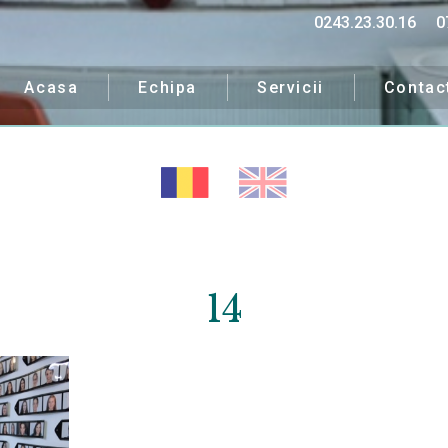
0243.23.30.16
0
Acasa
Echipa
Servicii
Contac
14
ipa noastră îți va fi alăt