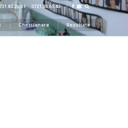
731.83.20.61
0721.36.65.43
|
t
Chestionare
Rezultate
uri.