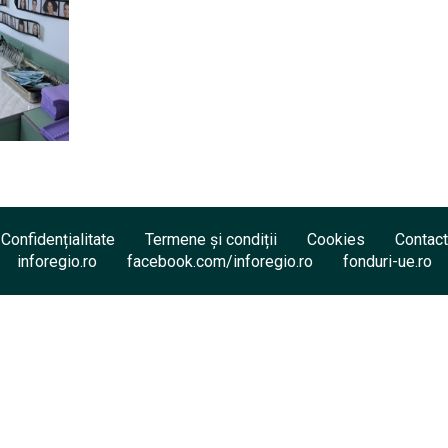
Confidențialitate
Termene și condiții
Cookies
Contact
inforegio.ro
facebook.com/inforegio.ro
fonduri-ue.ro