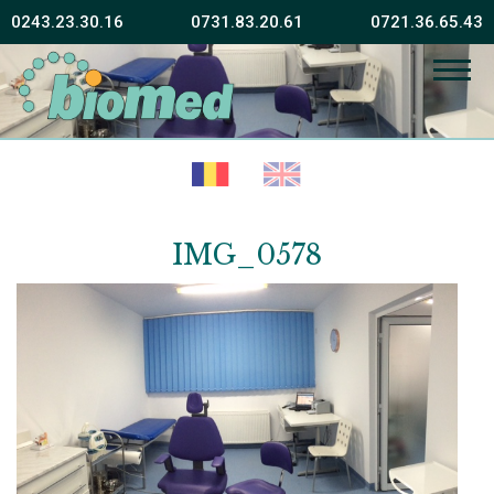
0243.23.30.16
0731.83.20.61
0721.36.65.43
Fără sănătate fericirea este imposibilă
Vissarion Belinski
IMG_0578