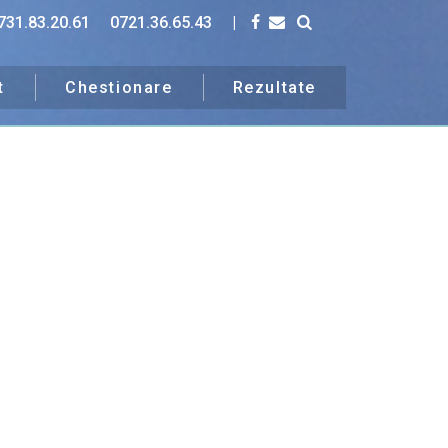
731.83.20.61
0721.36.65.43
|
t
Chestionare
Rezultate
uri.