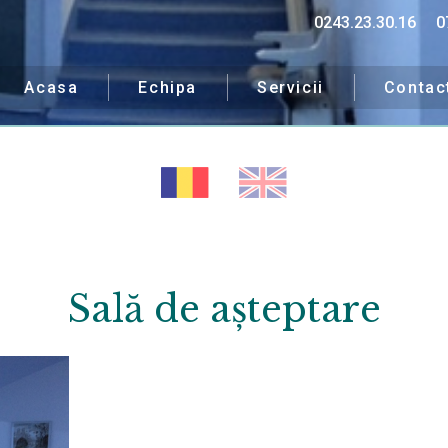
0243.23.30.16
0
Acasa
Echipa
Servicii
Contac
Sală de așteptare
ipa noastră îți va fi alăt