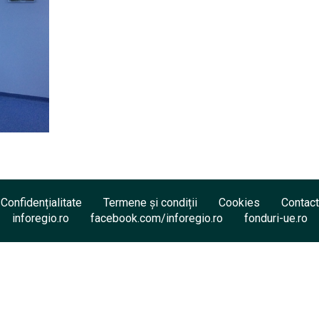
Confidențialitate
Termene și condiții
Cookies
Contact
inforegio.ro
facebook.com/inforegio.ro
fonduri-ue.ro