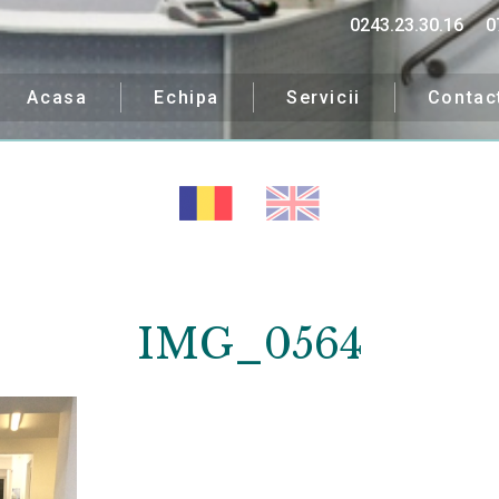
0243.23.30.16
0
Acasa
Echipa
Servicii
Contac
IMG_0564
ipa noastră îți va fi alăt