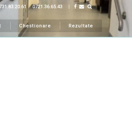
731.83.20.61
0721.36.65.43
|
t
Chestionare
Rezultate
uri.