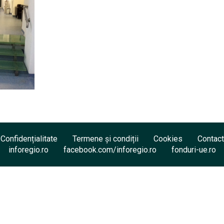
Confidențialitate
Termene și condiții
Cookies
Contact
inforegio.ro
facebook.com/inforegio.ro
fonduri-ue.ro