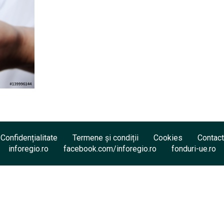
Confidențialitate
Termene și condiții
Cookies
Contact
inforegio.ro
facebook.com/inforegio.ro
fonduri-ue.ro