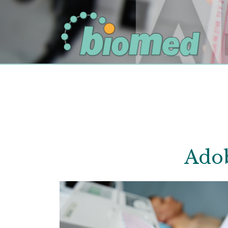
Ado
Ech