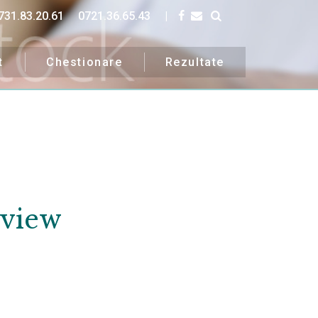
731.83.20.61
0721.36.65.43
|
t
Chestionare
Rezultate
view
uri.