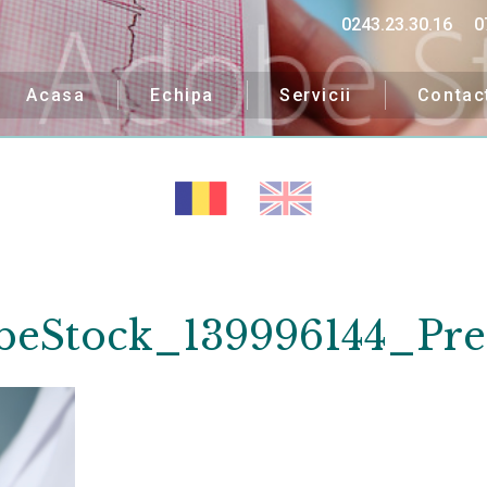
0243.23.30.16
0
Acasa
Echipa
Servicii
Contac
beStock_139996144_Pre
ipa noastră îți va fi alăt