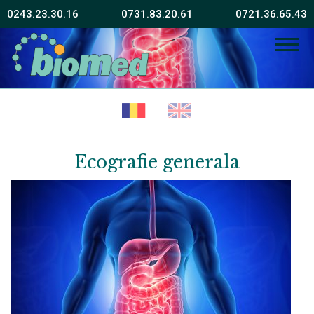
0243.23.30.16
0731.83.20.61
0721.36.65.43
Fără sănătate fericirea este imposibilă
Vissarion Belinski
Ecografie generala