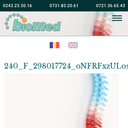
0243.23.30.16
0731.83.20.61
0721.36.65.43
Fără sănătate fericirea este imposibilă
Vissarion Belinski
240_F_298017724_oNFRFxzULo